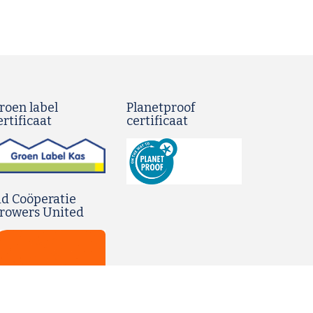
roen label
Planetproof
ertificaat
certificaat
id Coöperatie
rowers United