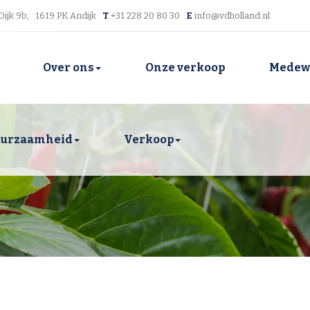
Dijk 9b, 1619 PK Andijk
T
+31 228 20 80 30
E
info@vdholland.nl
Over ons
Onze verkoop
Medew
urzaamheid
Verkoop