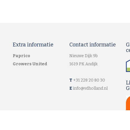
Extra informatie
Contact informatie
G
c
Paprico
Nieuwe Dijk 9b
Growers United
1619 PK Andijk
T
+31 228 20 80 30
L
G
E
info@vdholland.nl