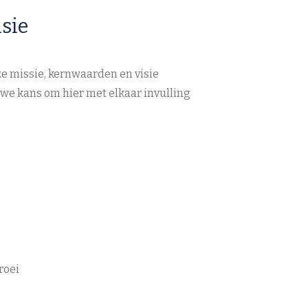
sie
 missie, kernwaarden en visie
uwe kans om hier met elkaar invulling
roei