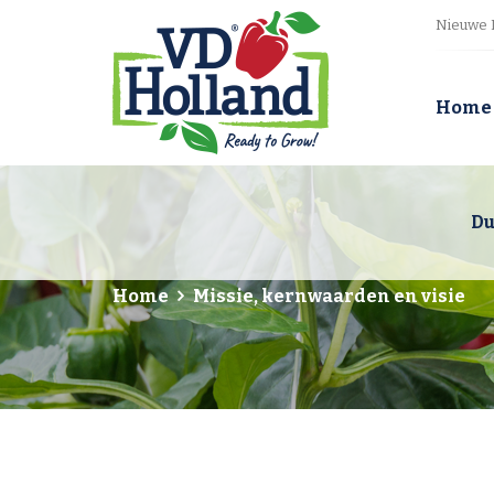
Nieuwe 
Home
Du
Home
Missie, kernwaarden en visie