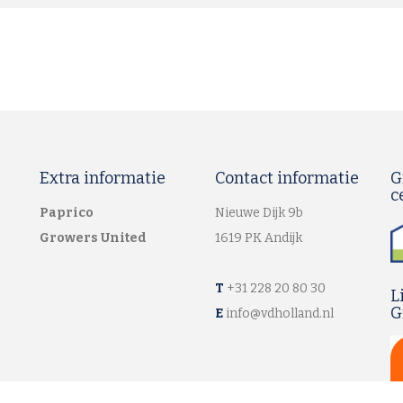
Extra informatie
Contact informatie
G
c
Paprico
Nieuwe Dijk 9b
Growers United
1619 PK Andijk
T
+31 228 20 80 30
L
G
E
info@vdholland.nl