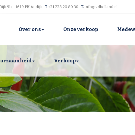
Dijk 9b, 1619 PK Andijk
T
+31 228 20 80 30
E
info@vdholland.nl
Over ons
Onze verkoop
Medew
urzaamheid
Verkoop