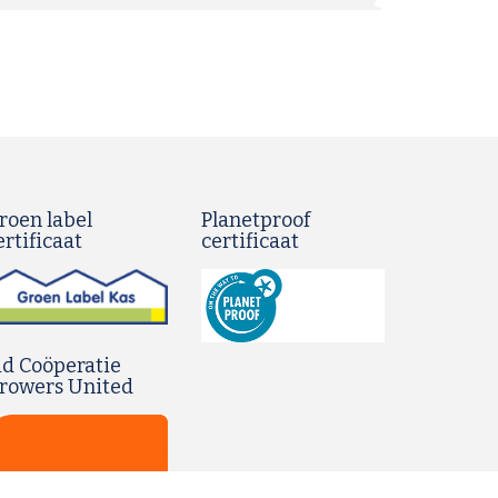
roen label
Planetproof
ertificaat
certificaat
id Coöperatie
rowers United